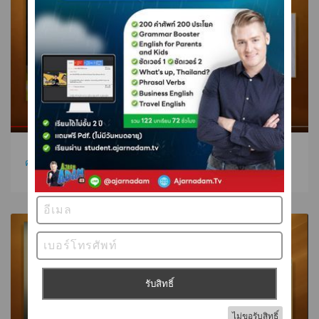
คุณปู่นักปั่นวัย 106 ปี ประกาศยุติหลังคว้าแชมป์โชกโชน