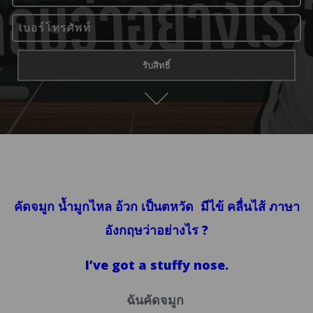
คัดจมูก น้ำมูกไหล อ้วก เป็นตหวัด มีไข้ คลื่นไส้ ภาษา
อังกฤษว่าอย่างไร ?
I’ve got a stuffy nose.
ฉันคัดจมูก