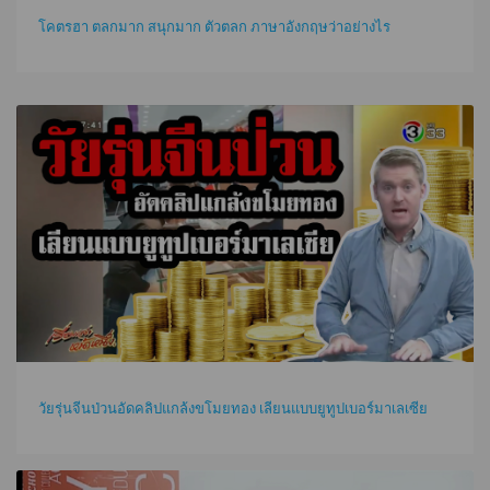
โคตรฮา ตลกมาก สนุกมาก ตัวตลก ภาษาอังกฤษว่าอย่างไร
วัยรุ่นจีนป่วนอัดคลิปแกล้งขโมยทอง เลียนแบบยูทูปเบอร์มาเลเซีย