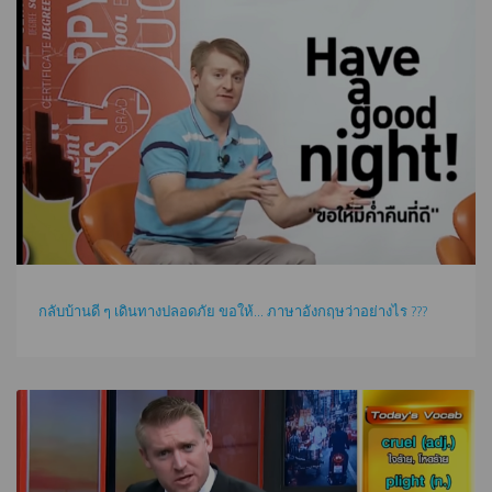
กลับบ้านดี ๆ เดินทางปลอดภัย ขอให้... ภาษาอังกฤษว่าอย่างไร ???