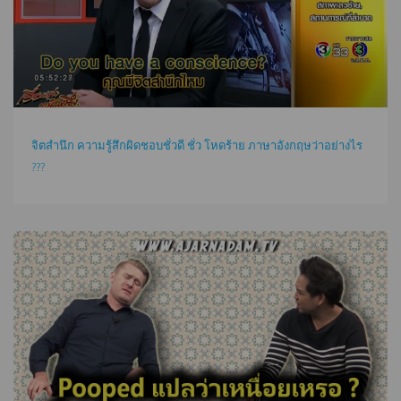
จิตสำนึก ความรู้สึกผิดชอบชั่วดี ชั่ว โหดร้าย ภาษาอังกฤษว่าอย่างไร
???