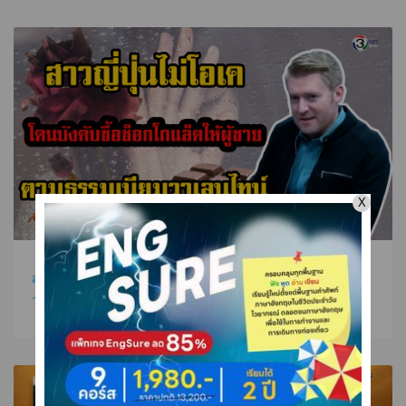
สาวญี่ปุ่นไม่โอเค โดนบังคับซื้อช็อกโกแล็ตให้ผู้ชาย ตามธรรมเนียม
วาเลนไทน์