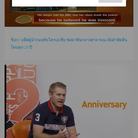
ช็อก ! อดีตผู้นำกองทัพโครเอเชีย ซดยาพิษกลางศาล ขณะฟังคำตัดสิน
โดนคุก 20 ปี