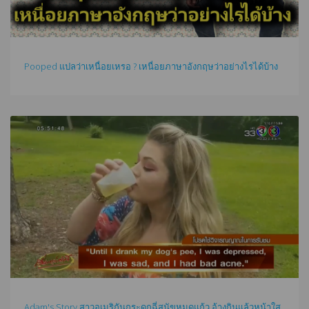
Pooped แปลว่าเหนื่อยเหรอ ? เหนื่อยภาษาอังกฤษว่าอย่างไรได้บ้าง
Adam's Story สาวอเมริกันกระดกฉี่สุนัขหมดแก้ว อ้างกินแล้วหน้าใส