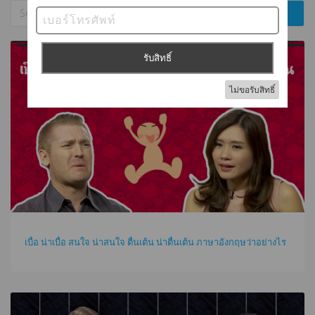
เบื่อ น่าเบื่อ สนใจ น่าสนใจ ตื่นเต้น น่าตื่นเต้น ภาษาอังกฤษว่าอย่างไร