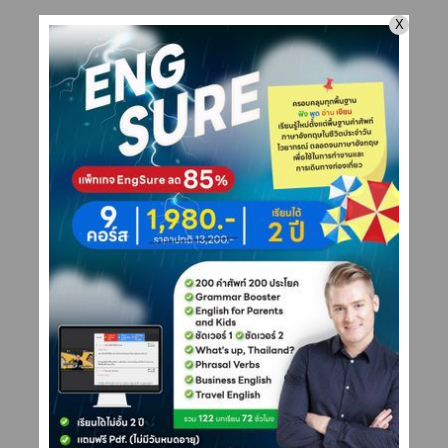
They misunderstood me.
พวกเขาเข้าใจฉันผิด
I have been misunderstood.
ฉันถูกเข้าใจผิด