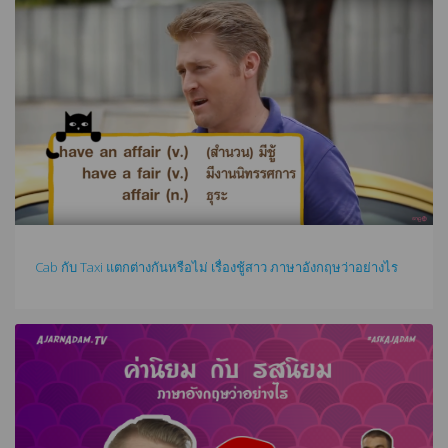
Cab กับ Taxi แตกต่างกันหรือไม่ เรื่องชู้สาว ภาษาอังกฤษว่าอย่างไร