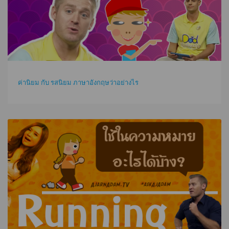
ค่านิยม กับ รสนิยม ภาษาอังกฤษว่าอย่างไร