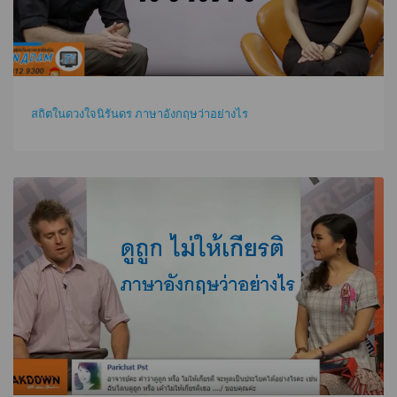
สถิตในดวงใจนิรันดร ภาษาอังกฤษว่าอย่างไร