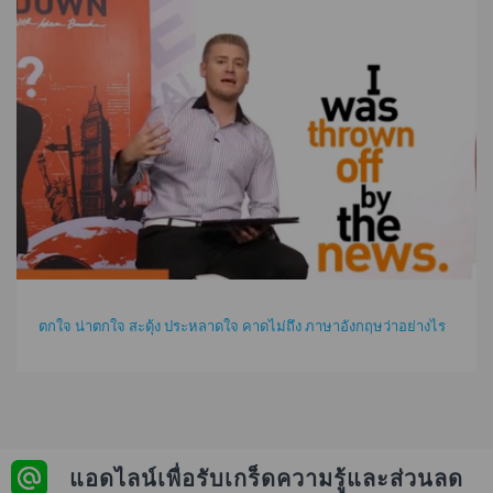
ตกใจ น่าตกใจ สะดุ้ง ประหลาดใจ คาดไม่ถึง ภาษาอังกฤษว่าอย่างไร
แอดไลน์เพื่อรับเกร็ดความรู้และส่วนลด