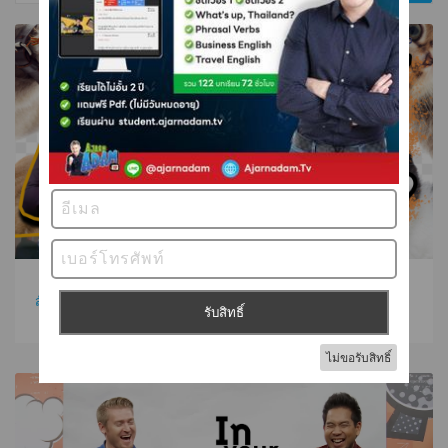
สัตวแพทย์ ภาษาอังกฤษว่าอย่างไร ?