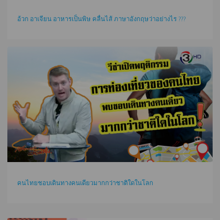
อ้วก อาเจียน อาหารเป็นพิษ คลื่นไส้ ภาษาอังกฤษว่าอย่างไร ???
คนไทยชอบเดินทางคนเดียวมากกว่าชาติใดในโลก