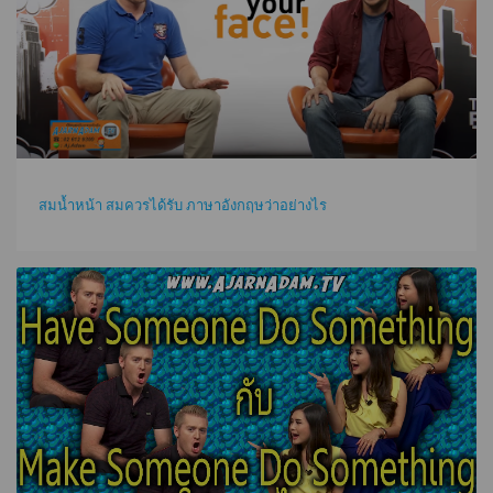
สมน้ำหน้า สมควรได้รับ ภาษาอังกฤษว่าอย่างไร