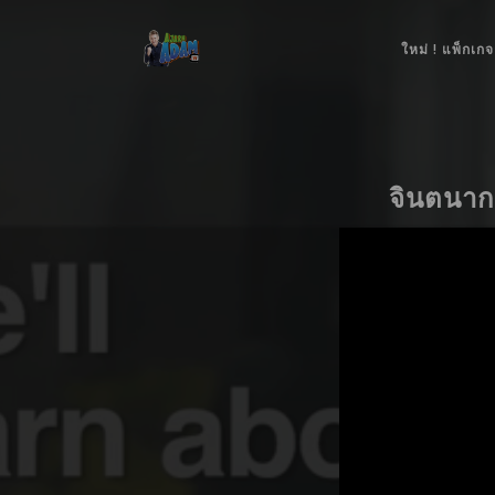
ใหม่ ! แพ็กเกจ
จินตนาก