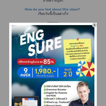
ถามความรู้สึก
How do you feel about this class?
เรียนวันนี้เป็นอย่างไร
กล่าวลา
Hope to see you next time.
เจอกันใหม่คราวหน้า
I hope you enjoyed the class today.
หวังว่าคุณสนุกกับชั้นเรียนวันนี้
See you next time.
เจอกันคราวหน้า
Thanks, everybody. / Thank you everybody.
ขอบคุณทุกคน