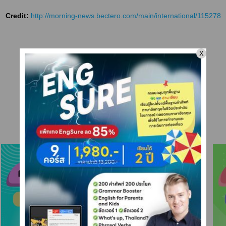
Credit:
http://morning-news.bectero.com/main/international/115278
คอร์สเดี่ยว