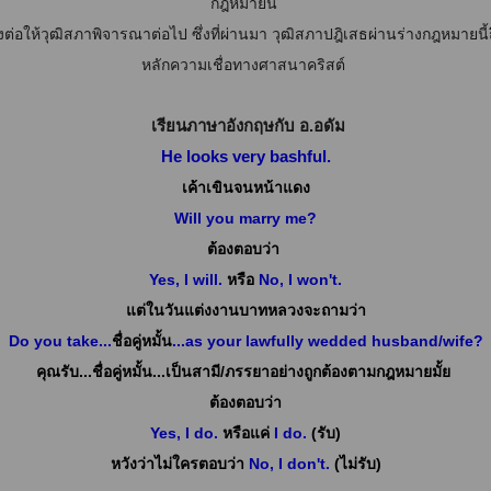
กฎหมายนี้
่งต่อให้วุฒิสภาพิจารณาต่อไป ซึ่งที่ผ่านมา วุฒิสภาปฎิเสธผ่านร่างกฎหมายนี้ถ
หลักความเชื่อทางศาสนาคริสต์
เรียนภาษาอังกฤษกับ อ.อดัม
He looks very bashful.
เค้าเขินจนหน้าแดง
Will you marry me?
ต้องตอบว่า
Yes, I will.
หรือ
No, I won't.
แต่ในวันแต่งงานบาทหลวงจะถามว่า
Do you take...
ชื่อคู่หมั้น
...as your lawfully wedded husband/wife?
คุณรับ
...ชื่อคู่หมั้น...เป็นสามี/ภรรยาอย่างถูกต้องตามกฎหมายมั้ย
ต้องตอบว่า
Yes, I do.
หรือแค่
I do.
(รับ)
หวังว่าไม่ใครตอบว่า
No, I don't.
(ไม่รับ)