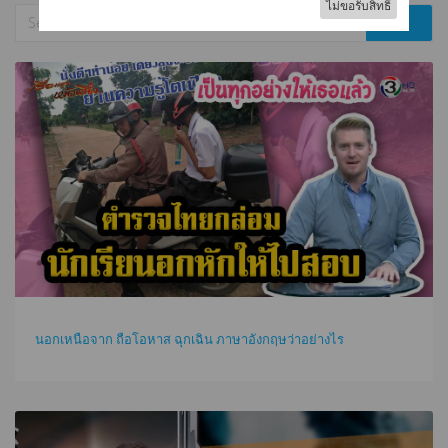
นอกเหนือจาก ถือโอหาส ฉุกเฉิน ภาษาอังกฤษว่าอย่างไร