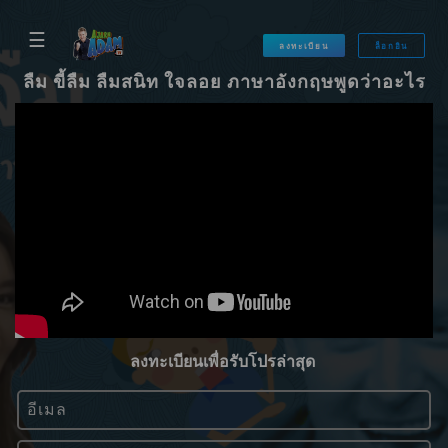
☰
ลงทะเบียน
ล็อกอิน
ลืม ขี้ลืม ลืมสนิท ใจลอย ภาษาอังกฤษพูดว่าอะไร