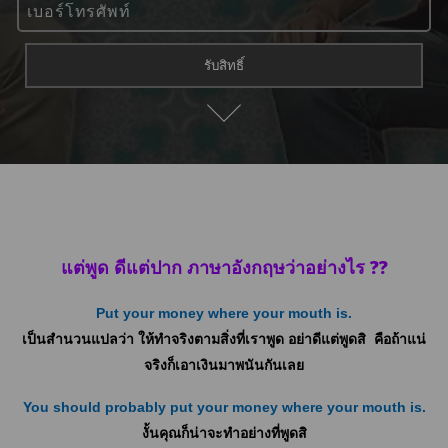
แต่พูด ดีแต่ปาก ภาษาอังกฤษว่าอย่างไร ??
Put your money where your mouth is.
เป็นสำนวนแปลว่า ให้ทำจริงตามสิ่งที่เราพูด อย่าดีแต่พูดสิ คือถ้าแน่
จริงก็เอาเงินมาพนันกันเลย
You should probably put your money where your mouth is.
งั้นคุณก็น่าจะทำอย่างที่พูดสิ