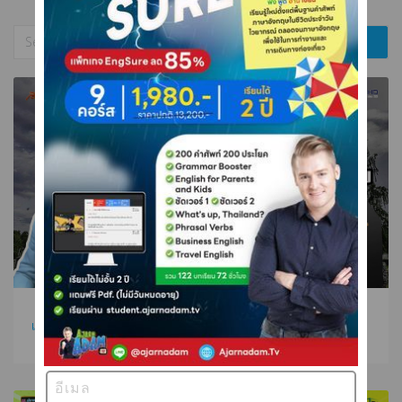
เป็นอมตะ ศพ ย่อยสลาย หนาวยะเยือก ภาษาอังกฤษว่าอย่างไร ???