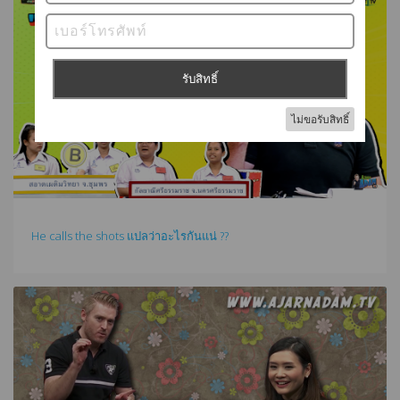
He calls the shots แปลว่าอะไรกันแน่ ??