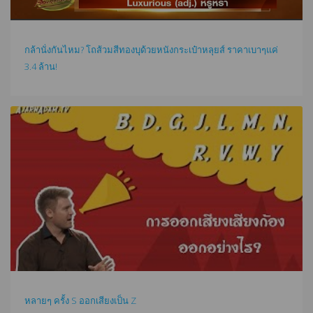
กล้านั่งกันไหม? โถส้วมสีทองบุด้วยหนังกระเป๋าหลุยส์ ราคาเบาๆแค่
3.4 ล้าน!
หลายๆ ครั้ง S ออกเสียงเป็น Z