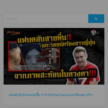
แฟนพันธุ์แท้ คนจอมตื๊อ ภาษาอังกฤษอ่านและออกเสียงอย่างไร?