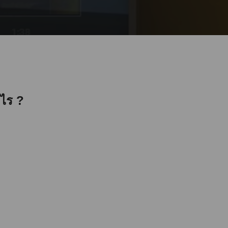
งไร ?