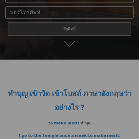
ทำบุญ เข้าวัด เข้าโบสถ์ ภาษาอังกฤษว่า
อย่างไร ?
to make merit
ทำบุญ
I go to the temple once a week to make merit.