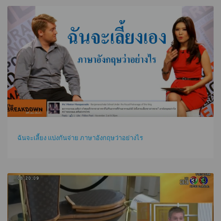
ฉันจะเลี้ยง แบ่งกันจ่าย ภาษาอังกฤษว่าอย่างไร