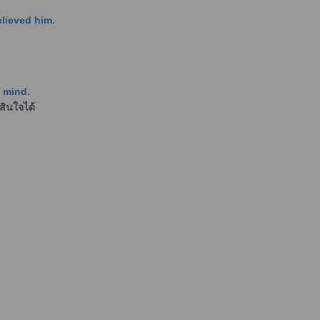
lieved him.
y mind.
สินใจได้