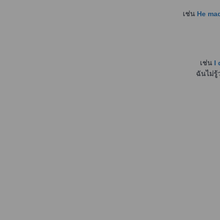
เช่น
He mad
เช่น
I 
ฉันไม่ร