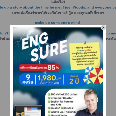
แต่งเรื่อง
e up a story about the time he met Tiger Woods, and everyone be
เขาแต่งเรื่องว่าเขาได้เจอกับไทเกอร์ วู้ด และทุกคนก็เชื่อเขา
make up someone’s mind
ตัดสินใจ
don’t know if I should get a car or a motorbike. I can’t make up m
ู้ว่าฉันควรจะเลือกอะไรดี ระหว่างรถยนต์ หรือมอเตอร์ไซค์ ฉันไม่สามารถตัด
make up with someone
คืนดี
เช่น
The couple made up after their fight.
คู่รักคืนดีกันหลังจากทะเลาะกัน
ตามห้องที่โรงแรมจะเจอป้าย
Please don’t disturb.
กรุณาอย่ารบกวน
make up the room
จัดเตรียมห้องให้พร้อม หรือให้กลับเป็นสภาพเดิม
greet
ทักทาย
meet & greet