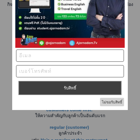
กิจกรรมพบปะผู้คนของบุคคลสาธารณะ ผู้มีชื่อเสียง หรือนักการเมือง
overseas / abroad
ต่างประเทศ
เช่น
I just came from overseas.
ฉันเพิ่งมาจากต่างประเทศ
upcountry
ต่างจังหวัด
เช่น
I just came from upcountry.
ฉันเพิ่งมาจากต่างจังหวัด
How can I help you? / What can I do for you?
มีอะไรให้ช่วยไหมครับ/ค่ะ
sir
คุณผู้ชาย
madam / ma’am
คุณผู้หญิง
customers come first.
ให้ความสำคัญกับลูกค้าเป็นอันดับแรก
regular (customer)
ลูกค้าประจำ