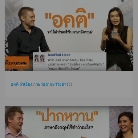
อคติ ลำเอียง ภาษาอังกฤษว่าอย่างไร