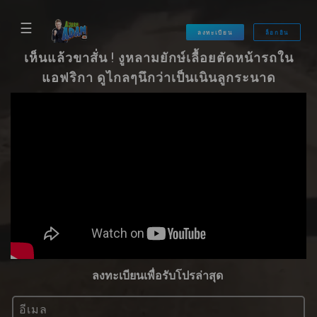
☰
ลงทะเบียน
ล็อกอิน
เห็นแล้วขาสั่น ! งูหลามยักษ์เลื้อยตัดหน้ารถใน
แอฟริกา ดูไกลๆนึกว่าเป็นเนินลูกระนาด