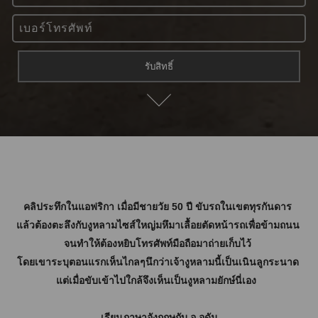
คลิประทึกในแอฟริกา เมื่อมีชายวัย 50 ปี ขับรถในเขตทุรกันดาร
แล้วต้องตะลึงกับงูหลามไซส์ใหญ่มหึมาเลื้อยตัดหน้ารถเพื่อข้ามถนน
จนทำให้ต้องหยิบโทรศัพท์มือถือมาถ่ายเก็บไว้
โดยเขาระบุตอนแรกเห็นไกลๆนึกว่าเจ้างูหลามนี้เป็นเนินลูกระนาด
แต่เมื่อขับเข้าไปใกล้จึงเห็นเป็นงูหลามยักษ์นี่เอง
เรียนภาษาอังกฤษกับ อ.อดัม