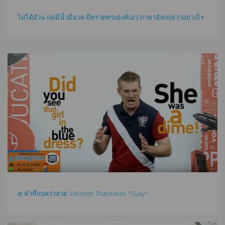
ไม่ได้อ้วน แค่มีน้ำมีนวล มีทรวดทรงองค์เอว ภาษาอังกฤษว่าอย่างไร
๕ คำที่แปลว่าสวย 5 Words That Mean "Suay"