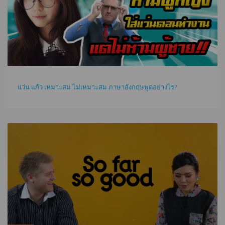
แว่น แก้ว เหมาะสม ไม่เหมาะสม ภาษาอังกฤษพูดอย่างไร?