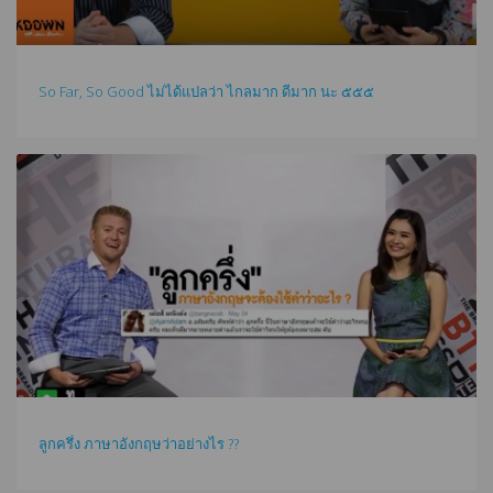
So Far, So Good ไม่ได้แปลว่า ไกลมาก ดีมาก นะ ๕๕๕
ลูกครึ่ง ภาษาอังกฤษว่าอย่างไร ??