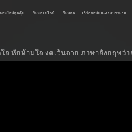
ออนไลน์สุดคุ้ม
เรียนออนไลน์
เรียนสด
เวิร์กชอปและงานบรรยาย
ดใจ หักห้ามใจ งดเว้นจาก ภาษาอังกฤษว่าอ