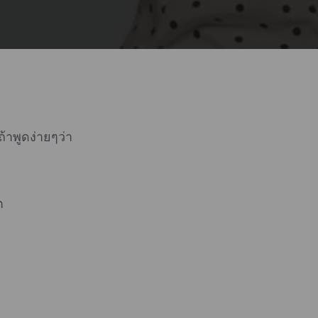
ถ้าพูดง่ายๆว่า
ิต