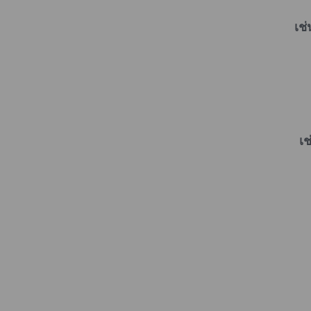
เช่
เ