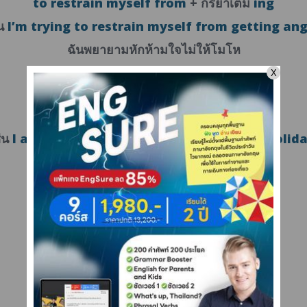
to restrain myself from
+ กริยาเติม
ing
น
I’m trying to restrain myself from getting ang
ฉันพยายามหักห้ามใจไม่ให้โมโห
งดเว้นจาก…
to refrain/abstain from
+ กริยาเติม
ing
ช่น
I abstain from eating meat during this holida
ฉันงดเว้นจากการกินเนื้อสัตว์ในช่วงเทศกาลนี้
อยากคุยกับฝรั่ง แต่พูดกันไม่รู้เรื่อง !
คอร์สออนไลน์ของอ.อดัม
ช่วยแก้ปัญหานี้ได้แน่นอนครับ
ทักไลน์เพื่อรับส่วนลด คลิก
=>
https://lin.ee/bVgSvqi