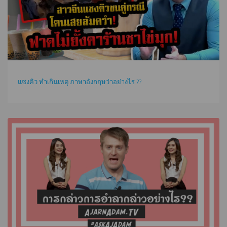
แซงคิว ทำเกินเหตุ ภาษาอังกฤษว่าอย่างไร ??