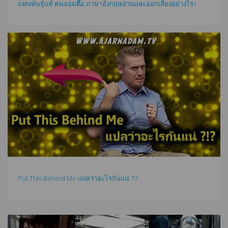
แฟนพันธุ์แท้ คนจอมตื๊อ ภาษาอังกฤษอ่านและออกเสียงอย่างไร?
Put This Behind Me แปลว่าอะไรกันแน่ ?!?