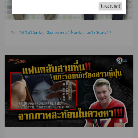
Pull Off ไม่ได้แปลว่าดึงออกเหรอ ? งั้นแปลว่าอะไรกันแน่ ?!?