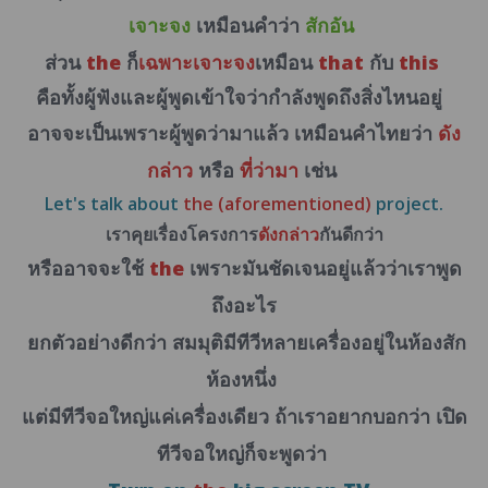
เจาะจง
เหมือนคำว่า
สักอัน
ส่วน
the
ก็
เฉพาะเจาะจง
เหมือน
that
กับ
this
คือทั้งผู้ฟังและผู้พูดเข้าใจว่ากำลังพูดถึงสิ่งไหนอยู่
อาจจะเป็นเพราะผู้พูดว่ามาแล้ว เหมือนคำไทยว่า
ดัง
กล่าว
หรือ
ที่ว่ามา
เช่น
Let's talk about
the (aforementioned)
project.
เราคุยเรื่องโครงการ
ดังกล่าว
กันดีกว่า
หรืออาจจะใช้
the
เพราะมันชัดเจนอยู่แล้วว่าเราพูด
ถึงอะไร
ยกตัวอย่างดีกว่า
สมมุติมีทีวีหลายเครื่อง
อยู่ใน
ห้อง
สัก
ห้องหนึ่ง
แต่มีทีวีจอใหญ่แค่เครื่องเดียว
ถ้าเราอยากบอกว่า
เปิด
ทีวีจอใหญ่ก็จะพูดว่า