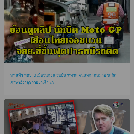
ทางเท้า ฟุตปาธ เมื่อวันก่อน วันอื่น รางวัล คนแหกกฎหมาย รถติด
ภาษาอังกฤษว่าอย่างไร ???