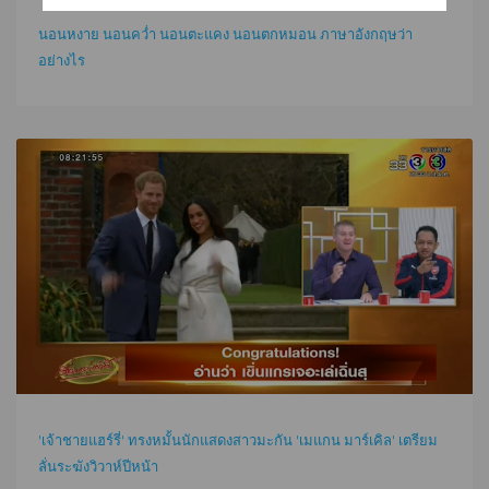
นอนหงาย นอนคว่ำ นอนตะแคง นอนตกหมอน ภาษาอังกฤษว่า
อย่างไร
'เจ้าชายแฮร์รี่' ทรงหมั้นนักแสดงสาวมะกัน 'เมแกน มาร์เคิล' เตรียม
ลั่นระฆังวิวาห์ปีหน้า