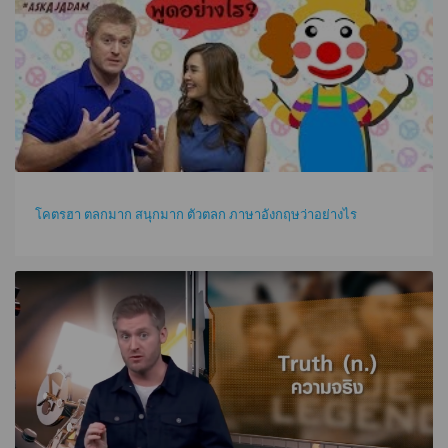
โคตรฮา ตลกมาก สนุกมาก ตัวตลก ภาษาอังกฤษว่าอย่างไร